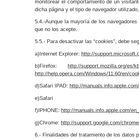
monitorear el comportamiento de un visitant
dicha página y el tipo de navegador utilizado,
5.4.-Aunque la mayoría de los navegadores
que no los acepte.
5.5.- Para desactivar las “cookies”, debe seg
a)Internet Explorer:
http://support.microsoft
b)Firefox:
http://support.mozilla.org
http://help.opera.com/Windows/11.60/en/cook
d)Safari IPAD:
http://manuals.info.apple.c
e)Safari
f)IPHONE:
http://manuals.info.apple.com/e
g)Chrome:
http://support.google.com/chro
6.- Finalidades del tratamiento de los datos 