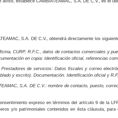
ente aviso, establece CAMBIATEAMAC, S.A. DE C.V., es el ub
MAC, S.A. DE C.V., obtendrá directamente los siguientes 
oficina, CURP, R.F.C., datos de contactos comerciales y pues
cumentación en copia: Identificación oficial, referencias com
restadores de servicios: Datos fiscales y correo electróni
blado y escrito). Documentación. Identificación oficial y R.F
EAMAC, S.A. DE C.V.: nombre de contacto, puesto, correo e
 consentimiento expreso en términos del artículo 9 de l
cieros y/o patrimoniales contenidos en ésta cláusula, para 