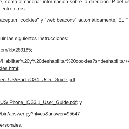
e, como almacenar información sobre la dirección IP del us
 entre otros.
 aceptan “cookies” y “web beacons” automáticamente, EL 
uir las siguientes instrucciones:
.com/kb/283185;
/es/kb/Habilitar%20y%20deshabilitar%20cookies?s=desh
ies.html;
om/en_US/iPad_iOS4_User_Guide.pdf;
n_US/iPhone_iOS3.1_User_Guide.pdf;
y
me/bin/answer.py?hl=es&answer=95647
personales.